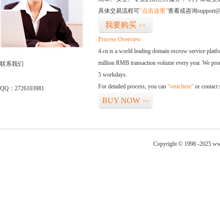
具体交易流程可
“点击这里”
查看或咨询support@
我要购买
>>
Process Overview:
4.cn is a world leading domain escrow service plat
million RMB transaction volume every year. We promi
联系我们
5 workdays.
For detailed process, you can
“visit here”
or contact
QQ：2726103981
BUY NOW
>>
Copyright © 1998 -2025 www