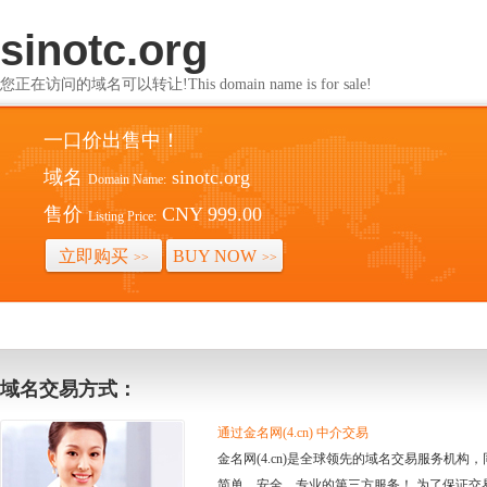
sinotc.org
您正在访问的域名可以转让!This domain name is for sale!
一口价出售中！
域名
sinotc.org
Domain Name:
售价
CNY 999.00
Listing Price:
立即购买
BUY NOW
>>
>>
域名交易方式：
通过金名网(4.cn) 中介交易
金名网(4.cn)是全球领先的域名交易服务机
简单、安全、专业的第三方服务！ 为了保证交